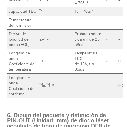
Voltaje TEC
VTEC
-
-
= 70â„ƒ
capacidad TEC
Î”T
Tc = 70â„ƒ
-
-
Temperatura
-
-
-
-
del termistor
Deriva de
Probado sobre
longitud de
â–³Î»
vida útil de 25
-
-
onda (EOL)
años
Longitud de
Temperatura
onda
TEC
Î”Î»/Î”T
-
0.09
Coeficiente de
de 15â„ƒ a
temperatura
35â„ƒ
Longitud de
onda
Î”Î»/Î”Î™
-
-
0.01
Coeficiente de
corriente
6. Dibujo del paquete y definición de
PIN-OUT (Unidad: mm) de diodo láser
acoplado de fibra de mariposa DFB de