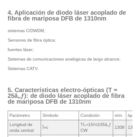
4. Aplicación de diodo láser acoplado de
fibra de mariposa DFB de 1310nm
sistemas C/DWDM;
Sensores de fibra óptica;
fuentes láser;
Sistemas de comunicaciones analógicas de largo alcance;
Sistemas CATV.
5. Características electro-ópticas (T =
25â„ƒ): de diodo láser acoplado de fibra
de mariposa DFB de 1310nm
Parámetro
Símbolo
Condición
mín.
tip.
Longitud de
TL=15ï½ž35â„ƒ
Î»c
1308
131
onda central
CW