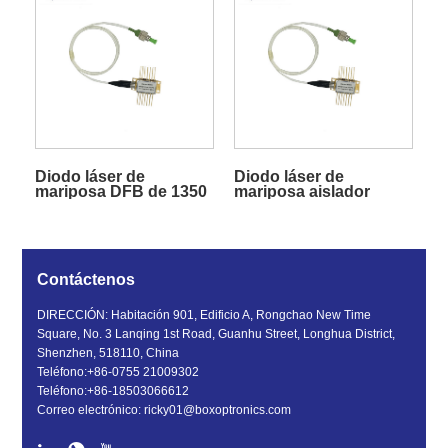
Diodo láser de
Diodo láser de
mariposa DFB de 1350
mariposa aislador
nm
integrado DFB de 1370
nm
Contáctenos
DIRECCIÓN: Habitación 901, Edificio A, Rongchao New Time
Square, No. 3 Lanqing 1st Road, Guanhu Street, Longhua District,
Shenzhen, 518110, China
Teléfono:
+86-0755 21009302
Teléfono:
+86-18503066612
Correo electrónico:
ricky01@boxoptronics.com