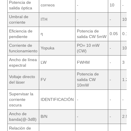
Potencia de
correos
-
10
-
salida óptica
Umbral de
ITH
-
-
10
corriente
Eficiencia de
Potencia de
ƞ
0.05
0.11
pendiente
salida CW 5mW
Corriente de
PO= 10 mW
Yopuka
-
100
funcionamiento
(CW)
Ancho de línea
LW
FWHM
-
3
espectral
Potencia de
Voltaje directo
FV
salida CW
-
1.2
del láser
10mW
Supervisar la
corriente
IDENTIFICACIÓN
-
-
-
oscura
Ancho de
B/N
-
-
2.5
banda(@-3dB)
Relación de