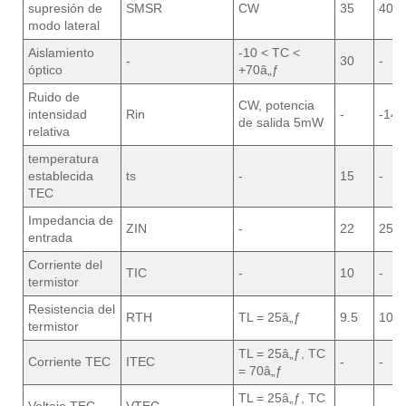
supresión de
SMSR
CW
35
40
modo lateral
Aislamiento
-10 < TC <
-
30
-
óptico
+70â„ƒ
Ruido de
CW, potencia
intensidad
Rin
-
-145
de salida 5mW
relativa
temperatura
establecida
ts
-
15
-
TEC
Impedancia de
ZIN
-
22
25
entrada
Corriente del
TIC
-
10
-
termistor
Resistencia del
RTH
TL = 25â„ƒ
9.5
10
termistor
TL = 25â„ƒ, TC
Corriente TEC
ITEC
-
-
= 70â„ƒ
TL = 25â„ƒ, TC