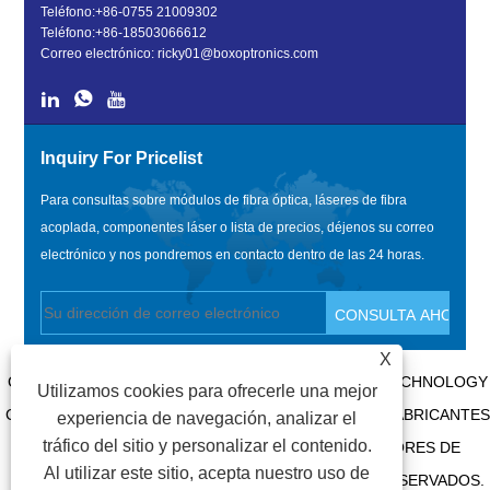
Teléfono:
+86-0755 21009302
Teléfono:
+86-18503066612
Correo electrónico:
ricky01@boxoptronics.com
Inquiry For Pricelist
Para consultas sobre módulos de fibra óptica, láseres de fibra
acoplada, componentes láser o lista de precios, déjenos su correo
electrónico y nos pondremos en contacto dentro de las 24 horas.
X
COPYRIGHT @ 2020 SHENZHEN BOX OPTRONICS TECHNOLOGY
Utilizamos cookies para ofrecerle una mejor
CO., LTD. - MÓDULOS DE FIBRA ÓPTICA DE CHINA, FABRICANTES
experiencia de navegación, analizar el
tráfico del sitio y personalizar el contenido.
DE LÁSERES ACOPLADOS DE FIBRA Y PROVEEDORES DE
Al utilizar este sitio, acepta nuestro uso de
COMPONENTES LÁSER. TODOS LOS DERECHOS RESERVADOS.