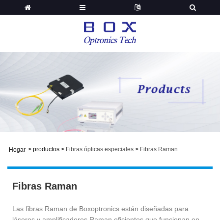
>
productos
>
Fibras ópticas especiales
>
Fibras Raman
Hogar
Fibras Raman
Las fibras Raman de Boxoptronics están diseñadas para
láseres y amplificadores Raman eficientes que funcionan en