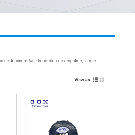
Live
 coincidencia reduce la pérdida de empalme, lo que
View as