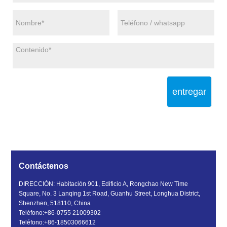
entregar
Contáctenos
DIRECCIÓN: Habitación 901, Edificio A, Rongchao New Time
Square, No. 3 Lanqing 1st Road, Guanhu Street, Longhua District,
Shenzhen, 518110, China
Teléfono:
+86-0755 21009302
Teléfono:
+86-18503066612