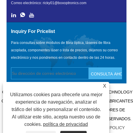
Correo electrónico:
ricky01@boxoptronics.com
Inquiry For Pricelist
Para consultas sobre módulos de fibra óptica, láseres de fibra
acoplada, componentes láser o lista de precios, déjenos su correo
electrónico y nos pondremos en contacto dentro de las 24 horas.
X
COPYRIGHT @ 2020 SHENZHEN BOX OPTRONICS TECHNOLOGY
Utilizamos cookies para ofrecerle una mejor
CO., LTD. - MÓDULOS DE FIBRA ÓPTICA DE CHINA, FABRICANTES
experiencia de navegación, analizar el
tráfico del sitio y personalizar el contenido.
DE LÁSERES ACOPLADOS DE FIBRA Y PROVEEDORES DE
Al utilizar este sitio, acepta nuestro uso de
COMPONENTES LÁSER. TODOS LOS DERECHOS RESERVADOS.
cookies.
política de privacidad
ENLACES
|
SITEMAP
|
RSS
|
XML
|
PRIVACY POLICY