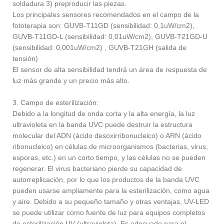
soldadura 3) preproducir las piezas.
Los principales sensores recomendados en el campo de la
fototerapia son: GUVB-T11GD (sensibilidad: 0,1uW/cm2),
GUVB-T11GD-L (sensibilidad: 0,01uW/cm2), GUVB-T21GD-U
(sensibilidad: 0,001uW/cm2) , GUVB-T21GH (salida de
tensión)
El sensor de alta sensibilidad tendrá un área de respuesta de
luz más grande y un precio más alto.
3. Campo de esterilización:
Debido a la longitud de onda corta y la alta energía, la luz
ultravioleta en la banda UVC puede destruir la estructura
molecular del ADN (ácido desoxirribonucleico) o ARN (ácido
ribonucleico) en células de microorganismos (bacterias, virus,
esporas, etc.) en un corto tiempo, y las células no se pueden
regenerar. El virus bacteriano pierde su capacidad de
autorreplicación, por lo que los productos de la banda UVC
pueden usarse ampliamente para la esterilización, como agua
y aire. Debido a su pequeño tamaño y otras ventajas, UV-LED
se puede utilizar como fuente de luz para equipos completos
de esterilización UV (ultravioleta). Es adecuado para el