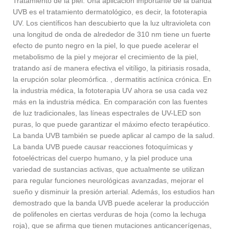
Tratamiento de la piel: Una aplicación importante de la banda
UVB es el tratamiento dermatológico, es decir, la fototerapia
UV. Los científicos han descubierto que la luz ultravioleta con
una longitud de onda de alrededor de 310 nm tiene un fuerte
efecto de punto negro en la piel, lo que puede acelerar el
metabolismo de la piel y mejorar el crecimiento de la piel,
tratando así de manera efectiva el vitíligo, la pitiriasis rosada,
la erupción solar pleomórfica. , dermatitis actínica crónica. En
la industria médica, la fototerapia UV ahora se usa cada vez
más en la industria médica. En comparación con las fuentes
de luz tradicionales, las líneas espectrales de UV-LED son
puras, lo que puede garantizar el máximo efecto terapéutico.
La banda UVB también se puede aplicar al campo de la salud.
La banda UVB puede causar reacciones fotoquímicas y
fotoeléctricas del cuerpo humano, y la piel produce una
variedad de sustancias activas, que actualmente se utilizan
para regular funciones neurológicas avanzadas, mejorar el
sueño y disminuir la presión arterial. Además, los estudios han
demostrado que la banda UVB puede acelerar la producción
de polifenoles en ciertas verduras de hoja (como la lechuga
roja), que se afirma que tienen mutaciones anticancerígenas,