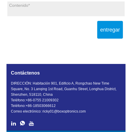
entregar
Contáctenos
DIRECCIÓN: Habitación 901, Edificio A, Rongchao New Time
Square, No. 3 Lanqing 1st Road, Guanhu Street, Longhua District,
Shenzhen, 518110, China
Teléfono:
+86-0755 21009302
Teléfono:
+86-18503066612
Correo electrónico:
ricky01@boxoptronics.com