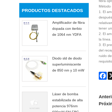
fibra óp
Método 
PRODUCTOS DESTACADOS
1. El am
después 
Amplificador de fibra
relativa
tener un
dopada con iterbio
2. El am
de 1064 nm YDFA
la línea
3. El pr
del rece
ruido de
Diodo sld de diodo
requisit
superluminiscente
de 850 nm y 10 mW
Fa
Láser de bomba
Anteri
estabilizada de alta
Próxi
potencia 976nm