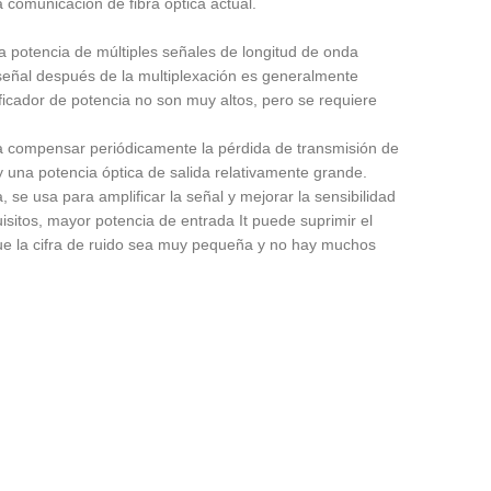
la comunicación de fibra óptica actual.
la potencia de múltiples señales de longitud de onda
 señal después de la multiplexación es generalmente
ificador de potencia no son muy altos, pero se requiere
.
para compensar periódicamente la pérdida de transmisión de
y una potencia óptica de salida relativamente grande.
, se usa para amplificar la señal y mejorar la sensibilidad
isitos, mayor potencia de entrada It puede suprimir el
 que la cifra de ruido sea muy pequeña y no hay muchos