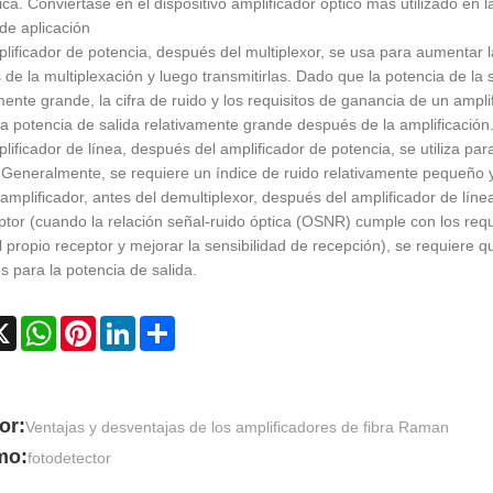
tica. Conviértase en el dispositivo amplificador óptico más utilizado en 
de aplicación
plificador de potencia, después del multiplexor, se usa para aumentar 
de la multiplexación y luego transmitirlas. Dado que la potencia de la
mente grande, la cifra de ruido y los requisitos de ganancia de un ampl
a potencia de salida relativamente grande después de la amplificación
plificador de línea, después del amplificador de potencia, se utiliza 
. Generalmente, se requiere un índice de ruido relativamente pequeño 
eamplificador, antes del demultiplexor, después del amplificador de línea
ptor (cuando la relación señal-ruido óptica (OSNR) cumple con los requ
l propio receptor y mejorar la sensibilidad de recepción), se requiere
os para la potencia de salida.
cebook
X
WhatsApp
Pinterest
LinkedIn
Share
or:
Ventajas y desventajas de los amplificadores de fibra Raman
mo:
fotodetector