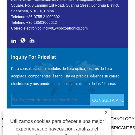
Square, No. 3 Lanqing 1st Road, Guanhu Street, Longhua District,
Shenzhen, 518110, China
Teléfono:
+86-0755 21009302
Teléfono:
+86-18503066612
Correo electrónico:
ricky01@boxoptronics.com
Inquiry For Pricelist
Para consultas sobre módulos de fibra óptica, láseres de fibra
acoplada, componentes láser o lista de precios, déjenos su correo
electrónico y nos pondremos en contacto dentro de las 24 horas.
X
COPYRIGHT @ 2020 SHENZHEN BOX OPTRONICS TECHNOLOGY
Utilizamos cookies para ofrecerle una mejor
CO., LTD. - MÓDULOS DE FIBRA ÓPTICA DE CHINA, FABRICANTES
experiencia de navegación, analizar el