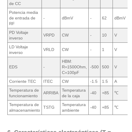
de CC
Potencia media
de entrada de
-
dBmV
-
62
dBmV
RF
PD Voltaje
VRPD
CW
-
10
V
inverso
LD Voltaje
VRLD
CW
-
1
V
inverso
HBM:
EDS
-
R=1500Ohm,
-500
500
V
C=100pF
Corriente TEC
ITEC
CW
-1.5
1.5
A
Temperatura de
Temperatura
ARRIBA
-40
+85
℃
funcionamiento
de la caja
Temperatura de
Temperatura
TSTG
-40
+85
℃
almacenamiento
ambiente