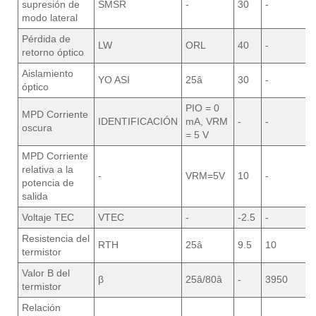
supresión de
SMSR
-
30
-
modo lateral
Pérdida de
LW
ORL
40
-
retorno óptico
Aislamiento
YO ASI
25â
30
-
óptico
PIO = 0
MPD Corriente
IDENTIFICACIÓN
mA, VRM
-
-
oscura
= 5 V
MPD Corriente
relativa a la
-
VRM=5V
10
-
potencia de
salida
Voltaje TEC
VTEC
-
-2.5
-
Resistencia del
RTH
25â
9.5
10
termistor
Valor B del
β
25â/80â
-
3950
termistor
Relación