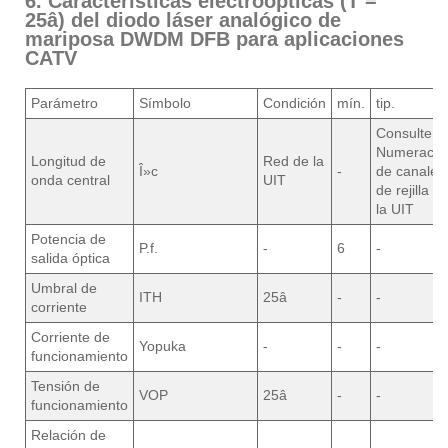
6. Características electroópticas (T =
25â) del diodo láser analógico de
mariposa DWDM DFB para aplicaciones
CATV
Parámetro
Símbolo
Condición
mín.
tip.
Consulte
Numeració
Longitud de
Red de la
Î»c
-
de canales
onda central
UIT
de rejilla d
la UIT
Potencia de
P.f.
-
6
-
salida óptica
Umbral de
ITH
25â
-
-
corriente
Corriente de
Yopuka
-
-
-
funcionamiento
Tensión de
VOP
25â
-
-
funcionamiento
Relación de