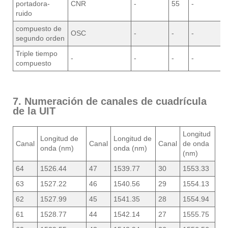
portadora-
CNR
-
55
-
ruido
compuesto de
OSC
-
-
-
segundo orden
Triple tiempo
-
-
-
-
compuesto
7. Numeración de canales de cuadrícula
de la UIT
Longitud
Longitud de
Longitud de
Canal
Canal
Canal
de onda
onda (nm)
onda (nm)
(nm)
64
1526.44
47
1539.77
30
1553.33
63
1527.22
46
1540.56
29
1554.13
62
1527.99
45
1541.35
28
1554.94
61
1528.77
44
1542.14
27
1555.75