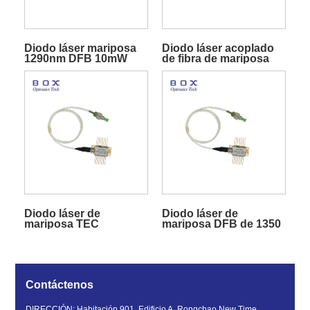
Diodo láser mariposa
Diodo láser acoplado
1290nm DFB 10mW
de fibra de mariposa
DFB de 1310nm
Diodo láser de
Diodo láser de
mariposa TEC
mariposa DFB de 1350
incorporado DFB de
nm
1330 nm
Contáctenos
DIRECCIÓN: Habitación 901, Edificio A, Rongchao New Time