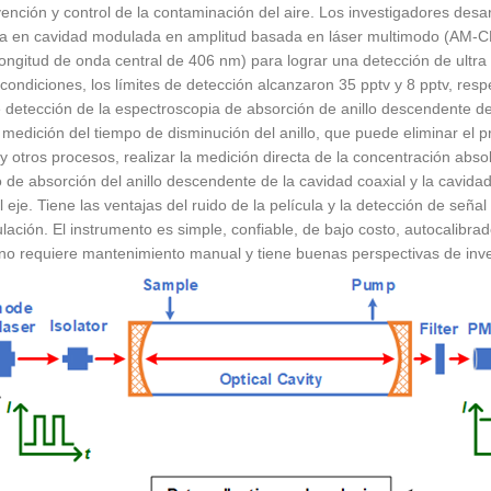
vención y control de la contaminación del aire. Los investigadores des
a en cavidad modulada en amplitud basada en láser multimodo (AM-CEA
ongitud de onda central de 406 nm) para lograr una detección de ultra 
ondiciones, los límites de detección alcanzaron 35 pptv y 8 pptv, res
e detección de la espectroscopia de absorción de anillo descendente 
la medición del tiempo de disminución del anillo, que puede eliminar el p
y otros procesos, realizar la medición directa de la concentración absolu
 de absorción del anillo descendente de la cavidad coaxial y la cavida
l eje. Tiene las ventajas del ruido de la película y la detección de seña
ación. El instrumento es simple, confiable, de bajo costo, autocalib
no requiere mantenimiento manual y tiene buenas perspectivas de invest