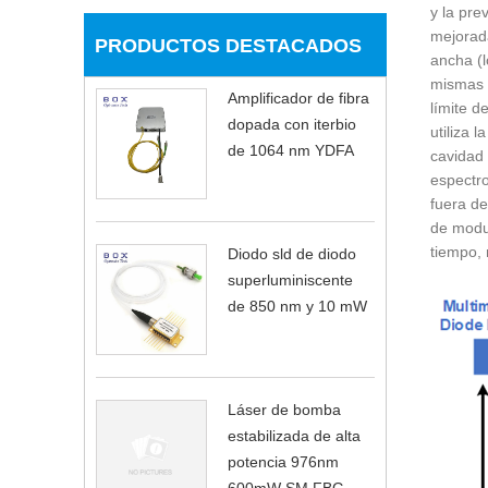
y la pre
mejorad
PRODUCTOS DESTACADOS
ancha (l
mismas c
Amplificador de fibra
límite d
dopada con iterbio
utiliza 
de 1064 nm YDFA
cavidad 
espectro
fuera de
de modul
tiempo, 
Diodo sld de diodo
superluminiscente
de 850 nm y 10 mW
Láser de bomba
estabilizada de alta
potencia 976nm