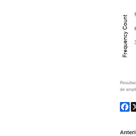
Resultad
de ampli
Fa
Anteri