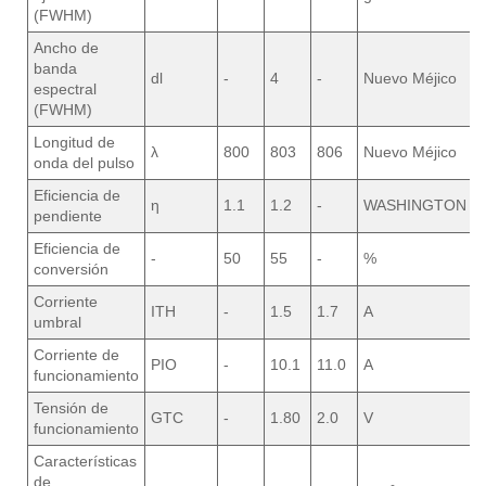
(FWHM)
Ancho de
banda
dl
-
4
-
Nuevo Méjico
espectral
(FWHM)
Longitud de
λ
800
803
806
Nuevo Méjico
onda del pulso
Eficiencia de
η
1.1
1.2
-
WASHINGTON
pendiente
Eficiencia de
-
50
55
-
%
conversión
Corriente
ITH
-
1.5
1.7
A
umbral
Corriente de
PIO
-
10.1
11.0
A
funcionamiento
Tensión de
GTC
-
1.80
2.0
V
funcionamiento
Características
de