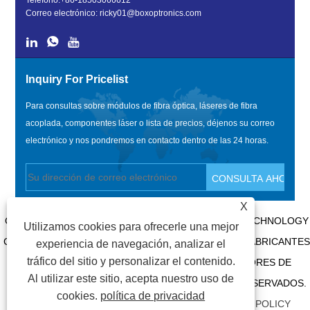
Teléfono:
+86-18503066612
Correo electrónico:
ricky01@boxoptronics.com
Inquiry For Pricelist
Para consultas sobre módulos de fibra óptica, láseres de fibra
acoplada, componentes láser o lista de precios, déjenos su correo
electrónico y nos pondremos en contacto dentro de las 24 horas.
X
COPYRIGHT @ 2020 SHENZHEN BOX OPTRONICS TECHNOLOGY
Utilizamos cookies para ofrecerle una mejor
CO., LTD. - MÓDULOS DE FIBRA ÓPTICA DE CHINA, FABRICANTES
experiencia de navegación, analizar el
tráfico del sitio y personalizar el contenido.
DE LÁSERES ACOPLADOS DE FIBRA Y PROVEEDORES DE
Al utilizar este sitio, acepta nuestro uso de
COMPONENTES LÁSER. TODOS LOS DERECHOS RESERVADOS.
cookies.
política de privacidad
ENLACES
|
SITEMAP
|
RSS
|
XML
|
PRIVACY POLICY