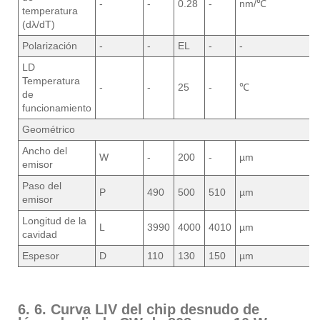
-
-
0.28
-
nm/℃
temperatura
(dλ/dT)
Polarización
-
-
EL
-
-
LD
Temperatura
-
-
25
-
℃
de
funcionamiento
Geométrico
Ancho del
W
-
200
-
µm
emisor
Paso del
P
490
500
510
µm
emisor
Longitud de la
L
3990
4000
4010
µm
cavidad
Espesor
D
110
130
150
µm
6. 6. Curva LIV del chip desnudo de