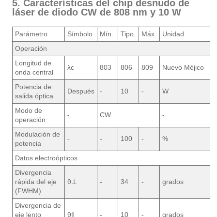
5. Características del chip desnudo de
láser de diodo CW de 808 nm y 10 W
Parámetro
Símbolo
Mín.
Tipo.
Máx.
Unidad
Operación
Longitud de
λc
803
806
809
Nuevo Méjico
onda central
Potencia de
Después
-
10
-
W
salida óptica
Modo de
-
CW
-
operación
Modulación de
-
-
100
-
%
potencia
Datos electroópticos
Divergencia
rápida del eje
θ⊥
-
34
-
grados
(FWHM)
Divergencia de
eje lento
θ‖
-
10
-
grados