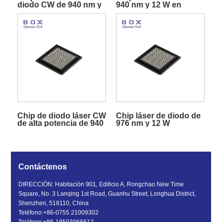
diodo CW de 940 nm y
940 nm y 12 W en
12 W
submontaje
Chip de diodo láser CW
Chip láser de diodo de
de alta potencia de 940
976 nm y 12 W
nm y 20 W
Contáctenos
DIRECCIÓN: Habitación 901, Edificio A, Rongchao New Time
Square, No. 3 Lanqing 1st Road, Guanhu Street, Longhua District,
Shenzhen, 518110, China
Teléfono:
+86-0755 21009302